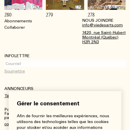
280
279
278
NOUS JOINDRE
Abonnements
Footer
info@viedesarts.com
Collaborer
7420, rue Saint-Hubert
Montréal (Québec)
H2R 2N3
INFOLETTRE
ANNONCEURS
Télécharger le kit média
Gérer le consentement
Pour plus de renseignements :
Fanny Charbonneau, Responsable des communications,
Afin de fournir les meilleures expériences, nous
partenariats et publicités
utilisons des technologies telles que les cookies
communications@viedesarts.com
pour stocker et/ou accéder aux informations