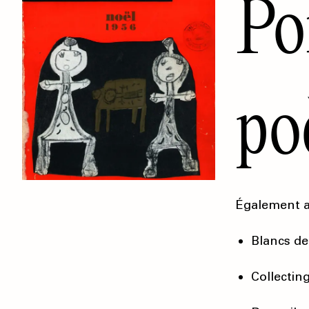
Po
po
Également 
Blancs de
Collectin