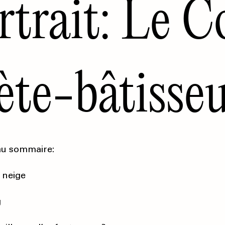
rtrait: Le C
ète-bâtisse
au sommaire:
 neige
g