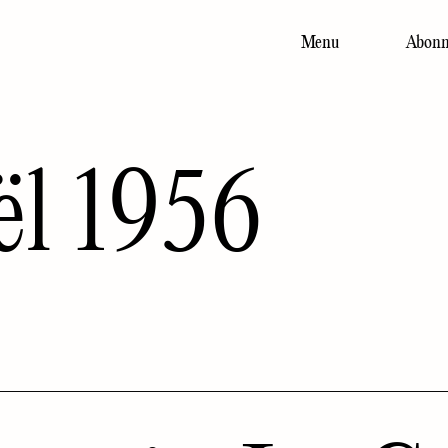
Menu
Abonn
Main
navigation
ël 1956