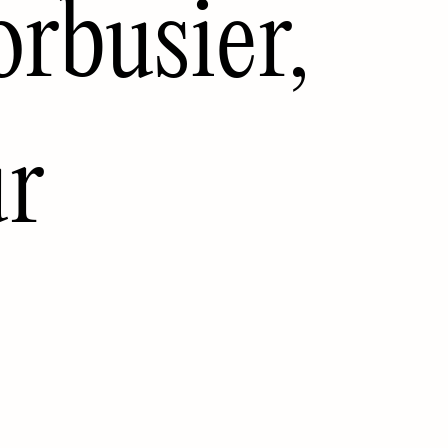
orbusier,
ur