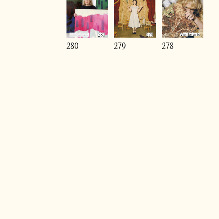
280
279
278