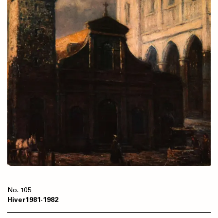
105
Hiver
1981
1982