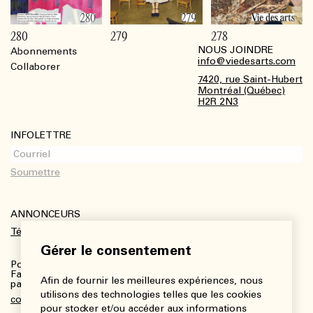
280
279
278
NOUS JOINDRE
Abonnements
Footer
info@viedesarts.com
Collaborer
7420, rue Saint-Hubert
Montréal (Québec)
H2R 2N3
INFOLETTRE
ANNONCEURS
Télécharger le kit média
Gérer le consentement
Pour plus de renseignements :
Fanny Charbonneau, Responsable des communications,
Afin de fournir les meilleures expériences, nous
partenariats et publicités
utilisons des technologies telles que les cookies
communications@viedesarts.com
pour stocker et/ou accéder aux informations