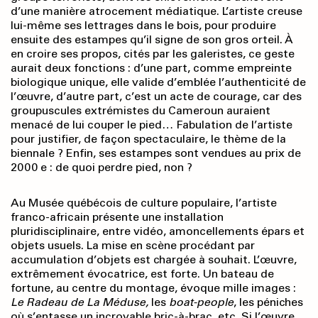
d’une manière atrocement médiatique. L’artiste creuse
lui-même ses lettrages dans le bois, pour produire
ensuite des estampes qu’il signe de son gros orteil. À
en croire ses propos, cités par les galeristes, ce geste
aurait deux fonctions : d’une part, comme empreinte
biologique unique, elle valide d’emblée l’authenticité de
l’œuvre, d’autre part, c’est un acte de courage, car des
groupuscules extrémistes du Cameroun auraient
menacé de lui couper le pied… Fabu­lation de l’artiste
pour justifier, de façon spectaculaire, le thème de la
biennale ? Enfin, ses estampes sont vendues au prix de
2000 e : de quoi perdre pied, non ?
Au Musée québécois de culture populaire, l’artiste
franco-africain présente une installation
pluridisciplinaire, entre vidéo, amoncellements épars et
objets usuels. La mise en scène procédant par
accumulation d’objets est chargée à souhait. L’œuvre,
extrêmement évocatrice, est forte. Un bateau de
fortune, au centre du montage, évoque mille images :
Le Radeau de La Méduse
,
les
boat-people
, les péniches
où s’entasse un incroyable bric-à-brac, etc. Si l’œuvre