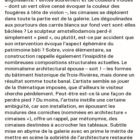
– dont un vert olive censé évoquer la couleur des
fougères à tête de violon –, les cimaises se déploient
dans toute la partie est de la galerie. Les dégoulinades
aux pourtours des carrés blancs sur fond vert sont-elles
bâclées ? Le sculpteur amstellodamois perd-il
simplement « pied », ou plutôt, est-ce par accident que
son intervention évoque l’aspect éphémère du
patrimoine bâti ? Sobre, voire élémentaire, sa
construction rappelle également l’insipidité de
nombreuses compositions structurales actuelles. Le
minimalisme architectural épouse – soit ! – les formes
du bâtiment historique de Trois-Rivières, mais donne un
résultat somme toute banal. L’artiste semble se jouer
de la thématique imposée, que d’ailleurs le visiteur
cherche péniblement. Peut-être est-ce là une façon de
perdre pied ? Du moins, l’artiste instille une certaine
ambiguïté, car son installation, en épousant les
moulures des corniches (nommées en architecture «
cimaises »), offre un rappel, par métonymie, des
cimaises destinées à accrocher les tableaux. Subtile
mise en abyme de la galerie avec en prime le mérite de
mettre en scène la sobriété de l’architecture restaurée