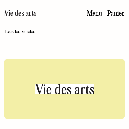
Aller
au
Menu
Panier
contenu
principal
Tous les articles