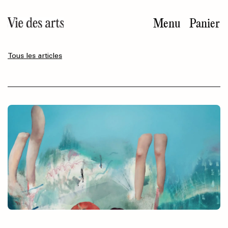
Aller
au
Menu
Panier
contenu
principal
Tous les articles