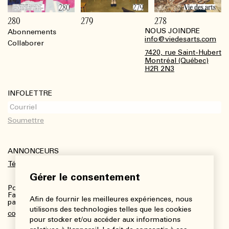
280
279
278
NOUS JOINDRE
Abonnements
Footer
info@viedesarts.com
Collaborer
7420, rue Saint-Hubert
Montréal (Québec)
H2R 2N3
INFOLETTRE
ANNONCEURS
Télécharger le kit média
Gérer le consentement
Pour plus de renseignements :
Fanny Charbonneau, Responsable des communications,
Afin de fournir les meilleures expériences, nous
partenariats et publicités
utilisons des technologies telles que les cookies
communications@viedesarts.com
pour stocker et/ou accéder aux informations