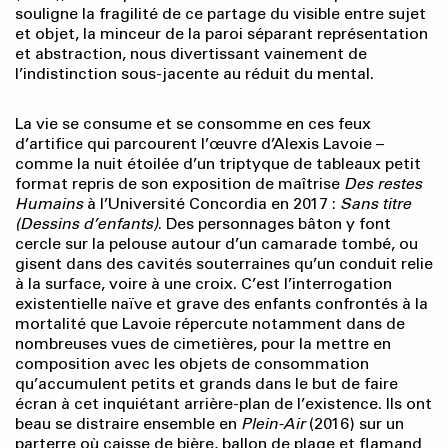
souligne la fragilité de ce partage du visible entre sujet
et objet, la minceur de la paroi séparant représentation
et abstraction, nous divertissant vainement de
l’indistinction sous-jacente au réduit du mental.
La vie se consume et se consomme en ces feux
d’artifice qui parcourent l’œuvre d’Alexis Lavoie –
comme la nuit étoilée d’un triptyque de tableaux petit
format repris de son exposition de maîtrise
Des restes
Humains
à l’Université Concordia en 2017 :
Sans titre
(Dessins d’enfants)
. Des personnages bâton y font
cercle sur la pelouse autour d’un camarade tombé, ou
gisent dans des cavités souterraines qu’un conduit relie
à la surface, voire à une croix. C’est l’interrogation
existentielle naïve et grave des enfants confrontés à la
mortalité que Lavoie répercute notamment dans de
nombreuses vues de cimetières, pour la mettre en
composition avec les objets de consommation
qu’accumulent petits et grands dans le but de faire
écran à cet inquiétant arrière-plan de l’existence. Ils ont
beau se distraire ensemble en
Plein-Air
(2016) sur un
parterre où caisse de bière, ballon de plage et flamand