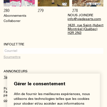
280
279
278
NOUS JOINDRE
Abonnements
Footer
info@viedesarts.com
Collaborer
7420, rue Saint-Hubert
Montréal (Québec)
H2R 2N3
INFOLETTRE
ANNONCEURS
Télécharger le kit média
Gérer le consentement
Pour plus de renseignements :
Fanny Charbonneau, Responsable des communications,
Afin de fournir les meilleures expériences, nous
partenariats et publicités
utilisons des technologies telles que les cookies
communications@viedesarts.com
pour stocker et/ou accéder aux informations