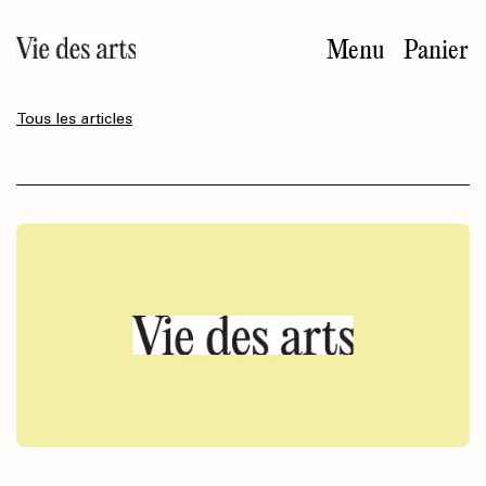
Aller
au
Menu
Panier
contenu
principal
Tous les articles