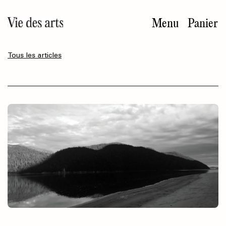
Aller
au
Menu
Panier
contenu
principal
Tous les articles