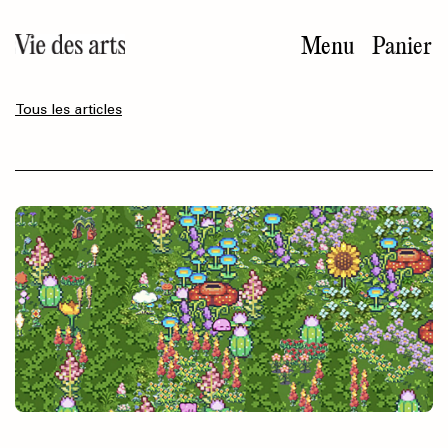
Aller
au
Menu
Panier
contenu
principal
Tous les articles