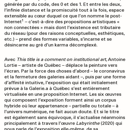
générée par du code, des 0 et des 1. Et entre les deux,
l’infinie distance et la promiscuité tout à la fois, espace
extensible au cœur duquel ce que l’on nomme le post-
1
Internet
– c’est-à-dire des propositions artistiques «
non connectées » mais dont l’existence est tributaire
du réseau (pour des raisons conceptuelles, esthétiques,
etc.) – prend des formes variables, s’incarne et se
désincarne au gré d’un karma décomplexé.
Avec
This title is a comment on institutional art
, Antoine
Lortie – artiste de Québec – déplace la peinture vers
l’écran. Par la force des choses d’abord – le coronavirus
et la fermeture des galeries aidant –, puis par une forme
d’affinité intuitive, l’exposition qui était initialement
prévue à la Galerie.a à Québec s’est entièrement
virtualisée en une proposition Internet. Les six œuvres
qui composent l’exposition forment ainsi un corpus
hybride où leur appartenance – partielle ou totale – à
l’univers numérique, ne fait aucun doute. Et si le titre
est également sans équivoque, il s’actualise néanmoins
principalement à travers l’œuvre
Labyrinthe
(2020) qui
nous parle de l’exposition elle-même, de sa