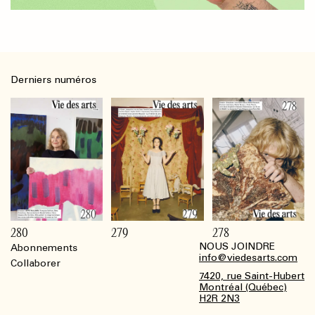
Derniers numéros
280
279
278
NOUS JOINDRE
Abonnements
Footer
info@viedesarts.com
Collaborer
7420, rue Saint-Hubert
Montréal (Québec)
H2R 2N3