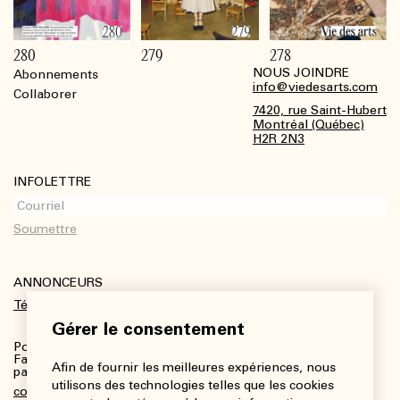
280
279
278
NOUS JOINDRE
Abonnements
Footer
info@viedesarts.com
Collaborer
7420, rue Saint-Hubert
Montréal (Québec)
H2R 2N3
INFOLETTRE
ANNONCEURS
Télécharger le kit média
Gérer le consentement
Pour plus de renseignements :
Fanny Charbonneau, Responsable des communications,
Afin de fournir les meilleures expériences, nous
partenariats et publicités
utilisons des technologies telles que les cookies
communications@viedesarts.com