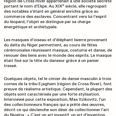
région de Cross River appartenait à une société secrète
e
portant le nom d’Ekpe. Au XIX
siècle, elle regroupait
des notables s’étant en général enrichis grâce au
commerce des esclaves. Concentrant vers lui l’esprit
du léopard, l’objet se distingue par sa charge
énergétique et archétypale.
Les masques d’oiseau et d’éléphant Iwerre provenant
du delta du Niger permettent, au cours de fêtes
cérémoniales réunissant masque, costume et danse, de
renouer des liens avec le monde des esprits. Le masque
était fixé sur la tête du danseur grâce à un panier
tressé.
Quelques objets, tel le cimier de danse masculin à trois
cornes de la tribu Ejagham (région de Cross River), font
preuve de réalisme artistique. Cependant, la plupart des
objets sont caractérisés par une forte stylisation.
Interviewé pour cette exposition, Max Itzikovitz, l’un
des collectionneurs français qui a prêté des œuvres,
décrit ce qui déclenche son désir de collectionner l’art
du Nigéria : « C’est un art inventif, un art d’invention