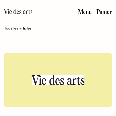
Aller
au
Menu
Panier
contenu
principal
Tous les articles