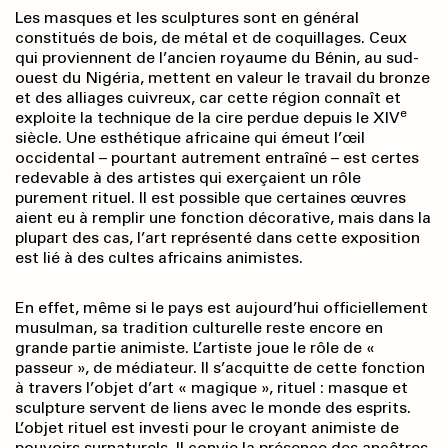
Les masques et les sculptures sont en général
constitués de bois, de métal et de coquillages. Ceux
qui proviennent de l’ancien royaume du Bénin, au sud-
ouest du Nigéria, mettent en valeur le travail du bronze
et des alliages cuivreux, car cette région connaît et
e
exploite la technique de la cire perdue depuis le XIV
siècle. Une esthétique africaine qui émeut l’œil
occidental – pourtant autrement entraîné – est certes
redevable à des artistes qui exerçaient un rôle
purement rituel. Il est possible que certaines œuvres
aient eu à remplir une fonction décorative, mais dans la
plupart des cas, l’art représenté dans cette exposition
est lié à des cultes africains animistes.
En effet, même si le pays est aujourd’hui officiellement
musulman, sa tradition culturelle reste encore en
grande partie animiste. L’artiste joue le rôle de «
passeur », de médiateur. Il s’acquitte de cette fonction
à travers l’objet d’art « magique », rituel : masque et
sculpture servent de liens avec le monde des esprits.
L’objet rituel est investi pour le croyant animiste de
pouvoirs surnaturels. Il convie la présence des ancêtres,