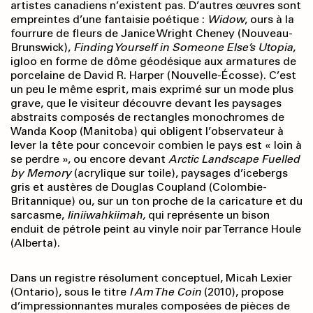
artistes canadiens n’existent pas. D’autres œuvres sont
empreintes d’une fantaisie poétique :
Widow
, ours à la
fourrure de fleurs de Janice Wright Cheney (Nouveau-
Brunswick),
Finding Yourself in
Someone Else’s Utopia
,
igloo en forme de dôme géodésique aux armatures de
porcelaine de David R. Harper (Nouvelle-Écosse). C’est
un peu le même esprit, mais exprimé sur un mode plus
grave, que le visiteur découvre devant les paysages
abstraits composés de rectangles monochromes de
Wanda Koop (Manitoba) qui obligent l’observateur à
lever la tête pour concevoir combien le pays est « loin à
se perdre », ou encore devant
Arctic Landscape Fuelled
by Memory
(acrylique sur toile), paysages d’icebergs
gris et austères de Douglas Coupland (Colombie-
Britannique) ou, sur un ton proche de la caricature et du
sarcasme,
Iiniiwahkii
mah,
qui représente un bison
enduit de pétrole peint au vinyle noir par Terrance Houle
(Alberta).
Dans un registre résolument conceptuel, Micah Lexier
(Ontario), sous le titre
I Am The Coin
(2010), propose
d’impressionnantes murales composées de pièces de