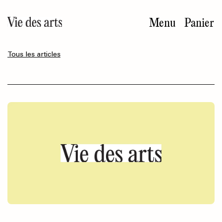
Aller
au
Menu
Panier
contenu
principal
Tous les articles