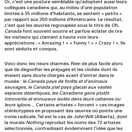
Or, c’est une posture semblable qu’adoptent aussi leurs
collègues canadiens qui, au milieu d’une population
limitée à 35 millions d’habitants, se sentent « petits »
par rapport aux 350 millions d’Amé­ricains. Le résultat,
c’est que les œuvres regroupées sous le titre de
Oh,
Canada
font souvent sourire et parfois éclater de rire
les visiteurs qui clament à haute voix leurs
appréciations : « Amazing ! » « Funny ! » « Crazy ! ». Ils
sont séduits et conquis.
Voici donc les rieurs charmés. Rien de plus facile alors
que de dégonfler les préjugés et les clichés dont ils
étaient sans doute chargés avant d’entrer dans le
musée :
le Canada pays de for
êts et d’animaux
sauvages, le Canada plat pays glacial aux vastes
espaces désertiques,
les Canadiens gens plutôt
introvertis et
ennuyeux isolés dans leurs cabanes ou
leurs igloos…
Certains artistes « forcent » ces images
stéréotypées en proposant des œuvres où pointe une
ironie radicale. Tel est le cas de John Will (Alberta), dont
la murale
Nothing
reproduit les noms des 72 artistes
sélectionnés, contredisant évidemment l’idée que les