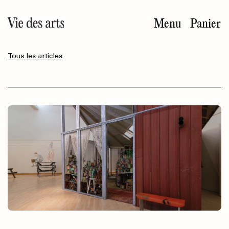
Aller
au
Menu
Panier
contenu
principal
Tous les articles