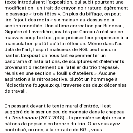
texte introduisant l’expo­sition, qui subit pourtant une
modification : un trait de crayon noir rature légèrement
le passage « trois têtes ». En plus du biffage, on peut
lire l’ajout des mots « six mains » au-dessus de la
section modifiée. Une ultime correction par Bilodeau,
Giguère et Laverdière, invités par Careau à réaliser ce
mauvais coup textuel, pour préciser leur propension à la
manipulation plutôt qu’à la réflexion. Même dans l’au-
delà de l’art, l’esprit malicieux de BGL peut encore
hanter. L’exposition nous fait expérimenter un
panorama d’installations, de sculptures et d’éléments
provenant directement de l’atelier du trio trépassé,
réunis en une section « fouillis d’ateliers ». Aucune
aspiration à la rétrospective, plutôt un hommage à
l’éclectisme fougueux qui traverse ces deux décennies
de travail.
En passant devant le texte mural d’entrée, il est
suggéré de laisser un peu de monnaie dans le chapeau
du
Troubadour
(2017-2018) – la première sculpture aux
bâtons de popsicle en bronze du trio. Que vous ayez
contribué, ou non, à la retraite de BGL, vous