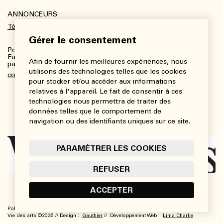
ANNONCEURS
Télécharger le kit média
Gérer le consentement
Pour plus de renseignements :
Fanny Charbonneau, Responsable des communications,
Afin de fournir les meilleures expériences, nous
partenariats et publicités
utilisons des technologies telles que les cookies
communications@viedesarts.com
pour stocker et/ou accéder aux informations
relatives à l'appareil. Le fait de consentir à ces
technologies nous permettra de traiter des
données telles que le comportement de
navigation ou des identifiants uniques sur ce site.
PARAMÉTRER LES COOKIES
REFUSER
ACCEPTER
Politique de confidentialité
Conditions d’utilisation
Paramétrer les cookies
Vie des arts ©2026 // Design :
Gauthier
// Développement Web :
Lima Charlie