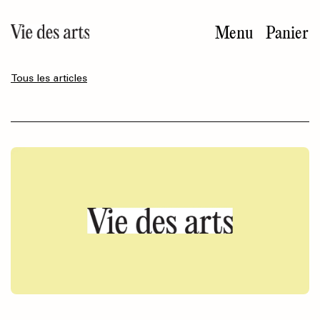
Aller
au
Menu
Panier
contenu
principal
Tous les articles