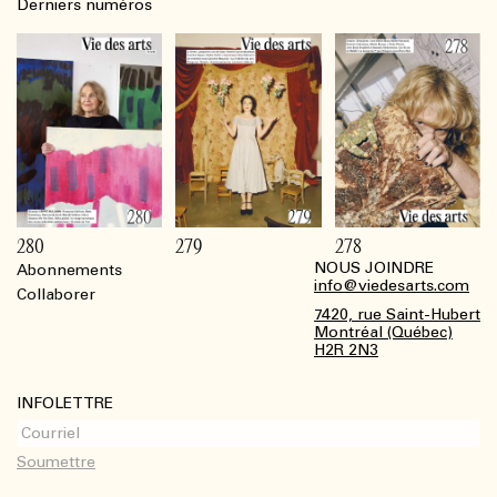
Derniers numéros
280
279
278
NOUS JOINDRE
Abonnements
Footer
info@viedesarts.com
Collaborer
7420, rue Saint-Hubert
Montréal (Québec)
H2R 2N3
INFOLETTRE