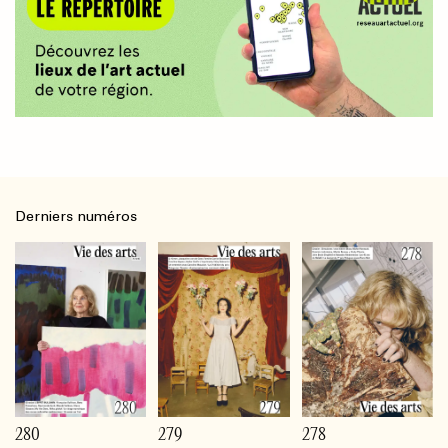
Derniers numéros
280
279
278