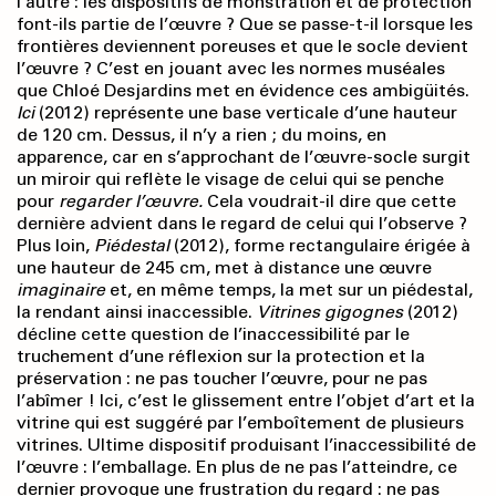
l’autre : les dispositifs de monstration et de protection
font-ils partie de l’œuvre ? Que se passe-t-il lorsque les
frontières deviennent poreuses et que le socle devient
l’œuvre ? C’est en jouant avec les normes muséales
que Chloé Desjardins met en évidence ces ambigüités.
Ici
(2012) représente une base verticale d’une hauteur
de 120 cm. Dessus, il n’y a rien ; du moins, en
apparence, car en s’approchant de l’œuvre-socle surgit
un miroir qui reflète le visage de celui qui se penche
pour
regarder l’œuvre.
Cela voudrait-il dire que cette
dernière advient dans le regard de celui qui l’observe ?
Plus loin,
Piédestal
(2012), forme rectangulaire érigée à
une hauteur de 245 cm, met à distance une œuvre
imaginaire
et, en même temps, la met sur un piédestal,
la rendant ainsi inaccessible.
Vitrines gigognes
(2012)
décline cette question de l’inaccessibilité par le
truchement d’une réflexion sur la protection et la
préservation : ne pas toucher l’œuvre, pour ne pas
l’abîmer ! Ici, c’est le glissement entre l’objet d’art et la
vitrine qui est suggéré par l’emboîtement de plusieurs
vitrines. Ultime dispositif produisant l’inaccessibilité de
l’œuvre : l’emballage. En plus de ne pas l’atteindre, ce
dernier provoque une frustration du regard : ne pas