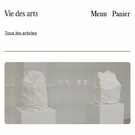
Aller
au
Menu
Panier
contenu
principal
Tous les articles