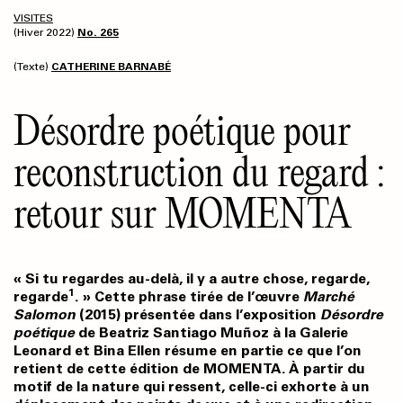
VISITES
(Hiver 2022)
No. 265
(Texte)
CATHERINE BARNABÉ
Désordre poétique pour
reconstruction du regard :
retour sur MOMENTA
«
Si tu regardes au-delà, il y a autre chose, regarde,
1
regarde
. » Cette phrase tirée de l’œuvre
Marché
Salomon
(2015) présentée dans l’exposition
Désordre
poétique
de Beatriz Santiago Muñoz à la Galerie
Leonard et Bina
Ellen résume en partie ce que l’on
retient de cette édition de MOMENTA. À partir du
motif de la nature qui ressent, celle-ci exhorte à un