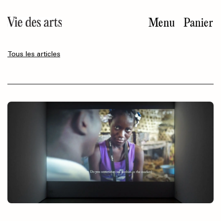
Aller
au
Menu
Panier
contenu
principal
Tous les articles