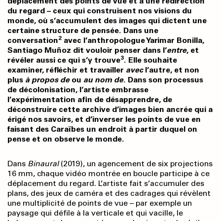
déplacement des points de vue et à une redirection
du regard – ceux qui construisent nos visions du
monde, où s’accumulent des images qui dictent une
certaine structure de pensée. Dans une
2
conversation
avec l’anthropologue Yarimar Bonilla,
Santiago Muñoz dit vouloir penser dans l’
entre
, et
3
révéler aussi ce qui s’y trouve
. Elle souhaite
examiner, réfléchir et travailler
avec
l’autre, et non
plus
à propos de
ou
au nom de
. Dans son processus
de décolonisation, l’artiste embrasse
l’expérimentation afin de désapprendre, de
déconstruire cette archive d’images bien ancrée qui a
érigé nos savoirs, et d’inverser les points de vue en
faisant des Caraïbes un endroit à partir duquel on
pense et on observe le monde.
Dans
Binaural
(2019), un agencement de six projections
16 mm, chaque vidéo montrée en boucle participe à ce
déplacement du regard. L’artiste fait s’accumuler des
plans, des jeux de caméra et des cadrages qui révèlent
une multiplicité de points de vue – par exemple un
paysage qui défile à la verticale et qui vacille, le