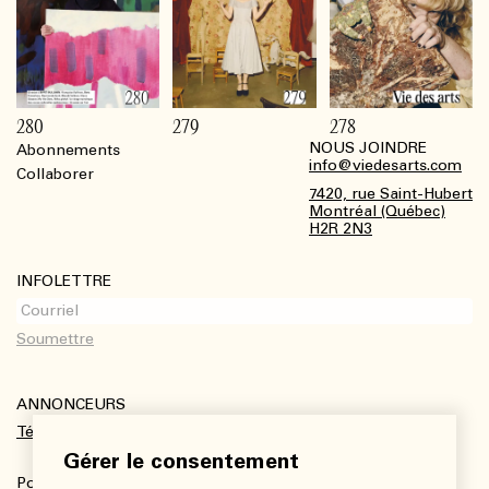
280
279
278
NOUS JOINDRE
Abonnements
Footer
info@viedesarts.com
Collaborer
7420, rue Saint-Hubert
Montréal (Québec)
H2R 2N3
INFOLETTRE
ANNONCEURS
Télécharger le kit média
Gérer le consentement
Pour plus de renseignements :