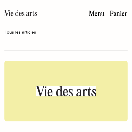
Aller
au
Menu
Panier
contenu
principal
Tous les articles