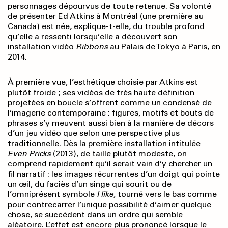
personnages dépourvus de toute retenue. Sa volonté
de présenter Ed Atkins à Montréal (une première au
Canada) est née, explique-t-elle, du trouble profond
qu’elle a ressenti lorsqu’elle a découvert son
installation vidéo
Ribbons
au Palais de Tokyo à Paris, en
2014.
À première vue, l’esthétique choisie par Atkins est
plutôt froide ; ses vidéos de très haute définition
projetées en boucle s’offrent comme un condensé de
l’imagerie contemporaine : figures, motifs et bouts de
phrases s’y meuvent aussi bien à la manière de décors
d’un jeu vidéo que selon une perspective plus
traditionnelle. Dès la première installation intitulée
Even Pricks
(2013), de taille plutôt modeste, on
comprend rapidement qu’il serait vain d’y chercher un
fil narratif : les images récurrentes d’un doigt qui pointe
un œil, du faciès d’un singe qui sourit ou de
l’omniprésent symbole
I like,
tourné vers le bas comme
pour contrecarrer l’unique possibilité d’aimer quelque
chose, se succèdent dans un ordre qui semble
aléatoire. L’effet est encore plus prononcé lorsque le