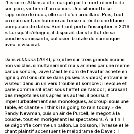
l’histoire : Atkins a été marqué par la mort récente de
son père, victime d’un cancer. Une silhouette se
rapproche de nous, elle sort d’un brouillard. Puis, tout
en marchant, un homme au torse nu récite une litanie
composée de dates. Son front porte l’inscription « 2016
». Lorsqu’il s’éloigne, il disparaît dans le flot de sa
bouche vomissante, collusion brutale du numérique
avec le viscéral.
Dans
Ribbons
(2014), projetée sur trois grands écrans
non visibles, simultanément mais animés par une même
bande sonore, Dave (c’est le nom de l’avatar acheté en
ligne qu’Atkins utilise dans plusieurs vidéos) entraîne le
visiteur dans un univers trouble et sombre : il évolue et
parle comme s’il était sous l’effet de l’alcool ; écrasant
des mégots les uns après les autres, il poursuit
imperturbablement ses monologues, accroupi sous une
table, et chante « I think it’s going to rain today » de
Randy Newman, puis un air de Purcell, le mégot à la
bouche, tout en morigénant les spectateurs. À la fin il
se dégonfle comme un ballon. La boisson, l’ivresse et le
chant plaintif accentuent le mélodrame de Dave ; il