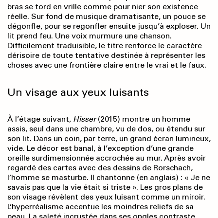
bras se tord en vrille comme pour nier son existence
réelle. Sur fond de musique dramatisante, un pouce se
dégonfle, pour se regonfler ensuite jusqu’à exploser. Un
lit prend feu. Une voix murmure une chanson.
Difficilement traduisible, le titre renforce le caractère
dérisoire de toute tentative destinée à représenter les
choses avec une frontière claire entre le vrai et le faux.
Un visage aux yeux luisants
À l’étage suivant,
Hisser
(2015) montre un homme
assis, seul dans une chambre, vu de dos, ou étendu sur
son lit. Dans un coin, par terre, un grand écran lumineux,
vide. Le décor est banal, à l’exception d’une grande
oreille surdimensionnée accrochée au mur. Après avoir
regardé des cartes avec des dessins de Rorschach,
l’homme se masturbe. Il chantonne (en anglais) : « Je ne
savais pas que la vie était si triste ». Les gros plans de
son visage révèlent des yeux luisant comme un miroir.
L’hyperréalisme accentue les moindres reliefs de sa
peau. La saleté incrustée dans ses ongles contraste