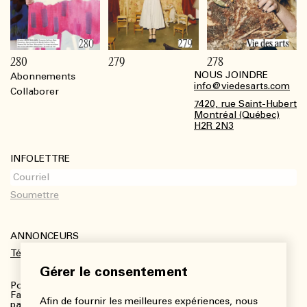
280
279
278
NOUS JOINDRE
Abonnements
Footer
info@viedesarts.com
Collaborer
7420, rue Saint-Hubert
Montréal (Québec)
H2R 2N3
INFOLETTRE
ANNONCEURS
Télécharger le kit média
Gérer le consentement
Pour plus de renseignements :
Fanny Charbonneau, Responsable des communications,
Afin de fournir les meilleures expériences, nous
partenariats et publicités