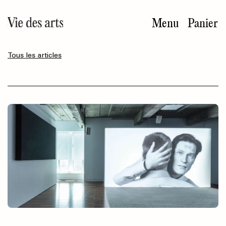
Aller
au
Menu
Panier
contenu
principal
Tous les articles