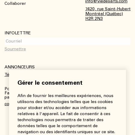
Footer
info@viedesarts.com
Collaborer
7420, rue Saint-Hubert
Montréal (Québec)
H2R 2N3
INFOLETTRE
ANNONCEURS
Télécharger le kit média
Gérer le consentement
Pour plus de renseignements :
Fanny Charbonneau, Responsable des communications,
Afin de fournir les meilleures expériences, nous
partenariats et publicités
utilisons des technologies telles que les cookies
communications@viedesarts.com
pour stocker et/ou accéder aux informations
relatives à l'appareil. Le fait de consentir à ces
technologies nous permettra de traiter des
données telles que le comportement de
navigation ou des identifiants uniques sur ce site.