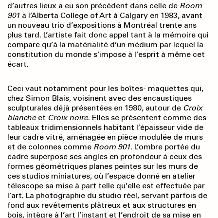
d’autres lieux a eu son précédent dans celle de
Room
901
à l’Alberta College of Art à Calgary en 1983, avant
un nouveau trio d’expositions à Montréal trente ans
plus tard. L’artiste fait donc appel tant à la mémoire qui
compare qu’à la matérialité d’un médium par lequel la
constitution du monde s’impose à l’esprit à même cet
écart.
Ceci vaut notamment pour les boîtes- maquettes qui,
chez Simon Blais, voisinent avec des encaustiques
sculpturales déjà présentées en 1980, autour de
Croix
blanche
et
Croix noire
. Elles se présentent comme des
tableaux tridimensionnels habitant l’épaisseur vide de
leur cadre vitré, aménagée en pièce modulée de murs
et de colonnes comme
Room 901
. L’ombre portée du
cadre superpose ses angles en profondeur à ceux des
formes géométriques planes peintes sur les murs de
ces studios miniatures, où l’espace donné en atelier
télescope sa mise à part telle qu’elle est effectuée par
l’art. La photographie du studio réel, servant parfois de
fond aux revêtements plâtreux et aux structures en
bois, intègre à l’art l’instant et l’endroit de sa mise en