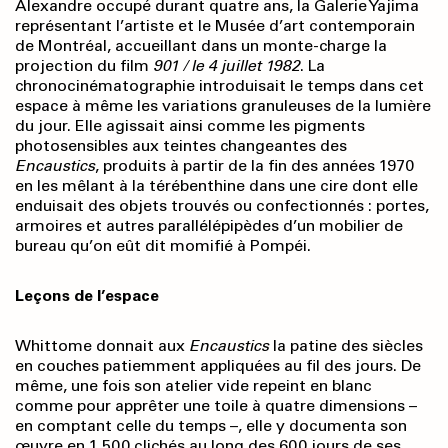
Alexandre occupé durant quatre ans, la Galerie Yajima
représentant l’artiste et le Musée d’art contemporain
de Montréal, accueillant dans un monte-charge la
projection du film
901 / le 4 juillet 1982
. La
chronocinématographie introduisait le temps dans cet
espace à même les variations granuleuses de la lumière
du jour. Elle agissait ainsi comme les pigments
photosensibles aux teintes changeantes des
Encaustics
,
produits à partir de la fin des années 1970
en les mêlant à la térébenthine dans une cire dont elle
enduisait des objets trouvés ou confectionnés : portes,
armoires et autres parallélépipèdes d’un mobilier de
bureau qu’on eût dit momifié à Pompéi.
Leçons de l’espace
Whittome donnait aux
Encaustics
la patine des siècles
en couches patiemment appliquées au fil des jours. De
même, une fois son atelier vide repeint en blanc
comme pour apprêter une toile à quatre dimensions –
en comptant celle du temps –, elle y documenta son
œuvre en 1 500 clichés au long des 600 jours de ses