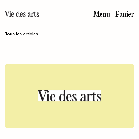
Aller
au
Menu
Panier
contenu
principal
Tous les articles