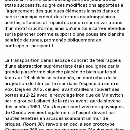
états successifs, au gré des modifications apportées à
l’agencement des quelques éléments laissés dans ce
cadre : principalement des formes quadrangulaires
peintes, effacées et repeintes sur un mur en variations
d’un motif cruciforme, ainsi qu’une toile carrée étendue
sur le plancher comme support d’une poussière blanche
balafrée de runes, promenée obliquement en
contrepoint perspectif.
La transposition dans l’espace concret de tels rappels
d’une abstraction suprématiste était soulignée par la
grande plateforme blanche placée de biais sur le sol
face aux 24 clichés sélectionnés, en contrebas de la
projection du film sur le mur dans l’espace du centre
Vox. Déjà en 2012, celui-ci avait d’ailleurs rouvert ses
portes au 2-22 avec le recyclage ironique de Malevitch
par le groupe Laibach de la rétro-avant-garde slovène
des années 1980. Mais les perspectives métaphysiques
de Chirico venaient également à l’esprit devant les
hautes fenêtres en arcades scandant un mur de
briques.
Room 901
renvoie en ceci à son prototype
Classroom 208
, puisqu’on en retrouve l’équivalent dans