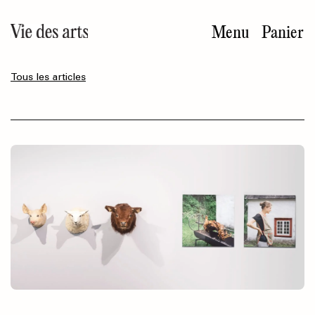
Aller
au
Menu
Panier
contenu
principal
Tous les articles