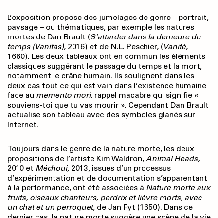
L’exposition propose des jumelages de genre – portrait,
paysage – ou thématiques, par exemple les natures
mortes de Dan Brault (
S’attarder dans la demeure du
temps (Vanitas)
, 2016) et de N.L. Peschier, (
Vanité
,
1660). Les deux tableaux ont en commun les éléments
classiques suggérant le passage du temps et la mort,
notamment le crâne humain. Ils soulignent dans les
deux cas tout ce qui est vain dans l’existence humaine
face au
memento mori,
rappel macabre qui signifie «
souviens-toi que tu vas mourir ». Cependant Dan Brault
actualise son tableau avec des symboles glanés sur
Internet.
Toujours dans le genre de la nature morte, les deux
propositions de l’artiste Kim Waldron,
Animal Heads,
2010 et
Méchoui,
2013, issues d’un processus
d’expérimentation et de documentation s’apparentant
à la performance, ont été associées à
Nature morte aux
fruits, oiseaux chanteurs, perdrix
et lièvre morts, avec
un chat et un perroquet,
de Jan Fyt (1650). Dans ce
dernier cas, la nature morte suggère une scène de la vie