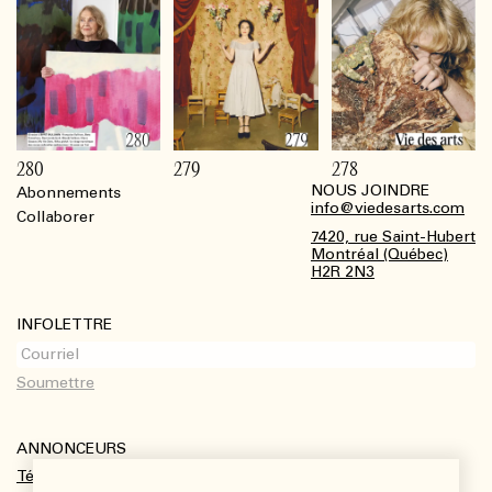
280
279
278
NOUS JOINDRE
Abonnements
Footer
info@viedesarts.com
Collaborer
7420, rue Saint-Hubert
Montréal (Québec)
H2R 2N3
INFOLETTRE
ANNONCEURS
Télécharger le kit média