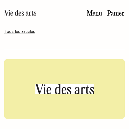
Aller
au
Menu
Panier
contenu
principal
Tous les articles