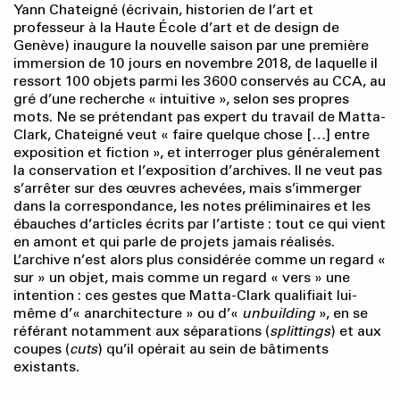
Yann Chateigné (écrivain, historien de l’art et
professeur à la Haute École d’art et de design de
Genève) inaugure la nouvelle saison par une première
immersion de 10 jours en novembre 2018, de laquelle il
ressort 100 objets parmi les 3600 conservés au CCA, au
gré d’une recherche « intuitive », selon ses propres
mots. Ne se prétendant pas expert du travail de Matta-
Clark, Chateigné veut « faire quelque chose […] entre
exposition et fiction », et interroger plus généralement
la conservation et l’exposition d’archives. Il ne veut pas
s’arrêter sur des œuvres achevées, mais s’immerger
dans la correspondance, les notes préliminaires et les
ébauches d’articles écrits par l’artiste : tout ce qui vient
en amont et qui parle de projets jamais réalisés.
L’archive n’est alors plus considérée comme un regard «
sur » un objet, mais comme un regard « vers » une
intention : ces gestes que Matta-Clark qualifiait lui-
même d’« anarchitecture » ou d’«
unbuilding
», en se
référant notamment aux séparations (
splittings
) et aux
coupes (
cuts
) qu’il opérait au sein de bâtiments
existants.