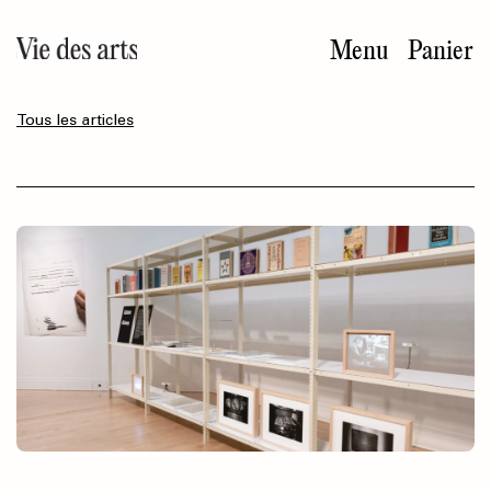
Aller
au
Menu
Panier
contenu
principal
Tous les articles