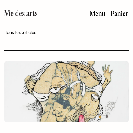
Aller
au
Menu
Panier
contenu
principal
Tous les articles