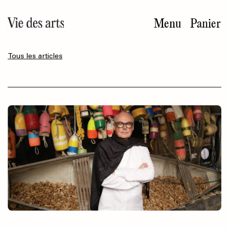
Aller
au
Menu
Panier
contenu
principal
Tous les articles