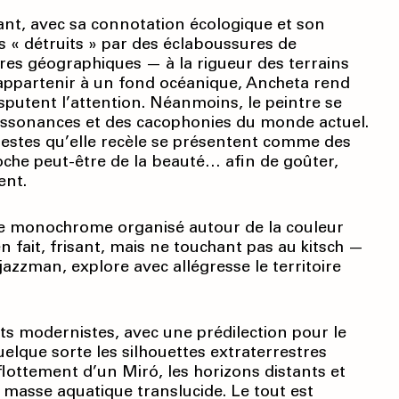
igant, avec sa connotation écologique et son
ts « détruits » par des éclaboussures de
res géographiques — à la rigueur des terrains
 appartenir à un fond océanique, Ancheta rend
isputent l’attention. Néanmoins, le peintre se
 dissonances et des cacophonies du monde actuel.
s gestes qu’elle recèle se présentent comme des
oche peut-être de la beauté… afin de goûter,
ent.
tre monochrome organisé autour de la couleur
 fait, frisant, mais ne touchant pas au kitsch —
jazzman, explore avec allégresse le territoire
s modernistes, avec une prédilection pour le
uelque sorte les silhouettes extraterrestres
lottement d’un Miró, les horizons distants et
 masse aquatique translucide. Le tout est