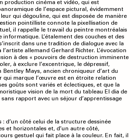
n production cinéma et vidéo, qui est
 panoramique de l’espace pictural, évidemment
uleur qui dégouline, qui est disposée de manière
estion pointilliste connote la pixellisation de
uel, il rappelle le travail du peintre mont­réalais
 informatique. L’étalement des couches et des
s’inscrit dans une tradition de dialogue avec la
l’artiste allemand Gerhard Richter. L’évocation
lusion à des « pouvoirs de destruction imminente
ler, à exclure l’excentrique, le dépressif,
ohn Bentley Mays, ancien chroniqueur d’art du
ur qui marque l’œuvre est en étroite relation
es goûts sont variés et éclectiques, et que la
ristique vision de la mort du tableau El dia de
s sans rapport avec un séjour d’apprentissage
 : d’un côté celui de la structure dessinée
 et horizontales et, d’un autre côté,
s gestuel qui fait place à la couleur. En fait, il