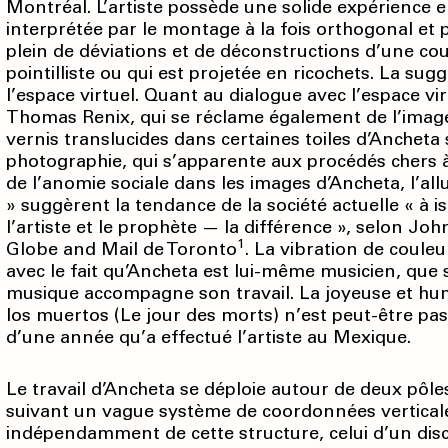
Montréal. L’artiste possède une solide expérience e
interprétée par le montage à la fois orthogonal et
plein de déviations et de décon­structions d’une co
pointilliste ou qui est projetée en ricochets. La sugg
l’espace virtuel. Quant au dialogue avec l’espace virt
Thomas Renix, qui se réclame également de l’image
vernis translucides dans certaines toiles d’Ancheta 
photographie, qui s’apparente aux procédés chers à 
de l’anomie sociale dans les images d’Ancheta, l’al
» suggèrent la tendance de la société actuelle « à iso
l’artiste et le prophète — la différence », selon J
1
Globe and Mail de Toronto
. La vibration de coule
avec le fait qu’Ancheta est lui-même musicien, que s
musique accompagne son travail. La joyeuse et humo
los muertos (Le jour des morts) n’est peut-être pa
d’une année qu’a effectué l’artiste au Mexique.
Le travail d’Ancheta se déploie autour de deux pôles
suivant un vague système de coordonnées verticales
indépendamment de cette structure, celui d’un discour