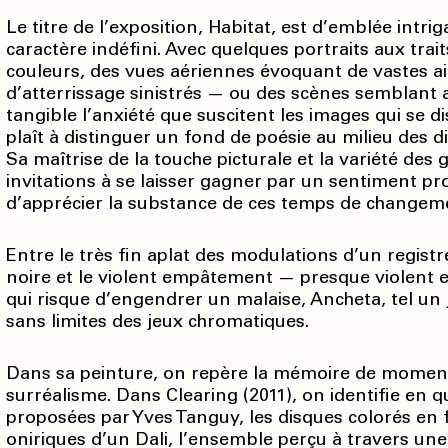
Le titre de l’exposition, Habitat, est d’emblée intr
caractère indéfini. Avec quelques portraits aux trai
couleurs, des vues aériennes évoquant de vastes ai
d’atterrissage sinistrés — ou des scènes semblant
tangible l’anxiété que suscitent les images qui se d
plaît à distinguer un fond de poésie au milieu des
Sa maîtrise de la touche picturale et la variété de
invitations à se laisser gagner par un sentiment pr
d’apprécier la substance de ces temps de changem
Entre le très fin aplat des modulations d’un regis
noire et le violent empâtement — presque violent en
qui risque d’engendrer un malaise, Ancheta, tel un 
sans limites des jeux chromatiques.
Dans sa peinture, on repère la mémoire de moment
surréalisme. Dans Clearing (2011), on identifie en q
proposées par Yves Tanguy, les disques colorés en f
oniriques d’un Dali, l’ensemble perçu à travers une