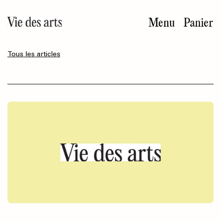
Aller
au
Menu
Panier
contenu
principal
Tous les articles