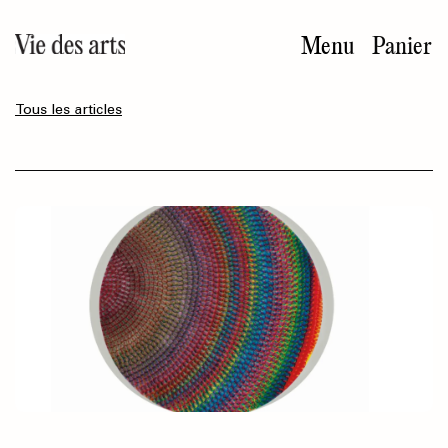
Aller
au
Menu
Panier
contenu
principal
Tous les articles