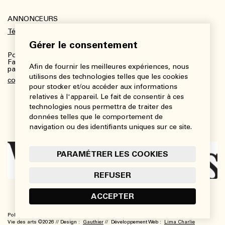
ANNONCEURS
Télécharger le kit média
Gérer le consentement
Pour plus de renseignements :
Fanny Charbonneau, Responsable des communications,
Afin de fournir les meilleures expériences, nous
partenariats et publicités
utilisons des technologies telles que les cookies
communications@viedesarts.com
pour stocker et/ou accéder aux informations
relatives à l'appareil. Le fait de consentir à ces
technologies nous permettra de traiter des
données telles que le comportement de
navigation ou des identifiants uniques sur ce site.
PARAMÉTRER LES COOKIES
REFUSER
ACCEPTER
Politique de confidentialité
Conditions d’utilisation
Paramétrer les cookies
Vie des arts ©2026 // Design :
Gauthier
// Développement Web :
Lima Charlie