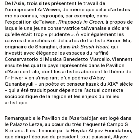
De l’Asie, trois sites présentent le travail de
l’omniprésent Ai Weiwei, de même que celui d’artistes
moins connus, regroupés, par exemple, dans
l’exposition de Taiwan,
Rhapsody
in Green
, à propos de
laquelle une jeune conservatrice taïwanaise a déclaré
qu’elle était trop « prudente ». À voir également les
œuvres diversifiées et délicates de l’artiste Simon Ma,
originaire de Shanghai, dans
Ink-Brush-Heart
, qui
investit avec élégance les espaces du raffiné
Conservatorio di Musica Benedetto Marcello
.
Viennent
ensuite les quatre pays représentés dans le Pavillon
d’Asie centrale, dont les artistes abordent le thème de
l’« Hiver » en s’inspirant d’un poème d’Abay
e
Qunanbayuli – un poète et penseur kazak du XIX
siècle
– qui a été traduit pour dépeindre l’actuel contexte
sociopolitique de la région et les enjeux du milieu
artistique.
Remarquable le Pavillon de l’Azerbaïdjan est logé dans
le Palazzo Lezze, au cœur du très fréquenté Campo S
Stefano. Il est financé par la Heydar Aliyev Foundation,
que dirige l’épouse du président tout puissant, Aliyev.