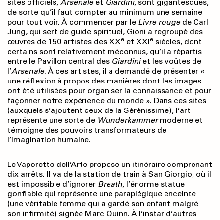
sites officiels,
Arsenale
et
Giardini
, sont gigantesques,
de sorte qu’il faut compter au minimum une semaine
pour tout voir. À commencer par le
Livre rouge
de Carl
Jung, qui sert de guide spirituel, Gioni a regroupé des
e
e
œuvres de 150 artistes des XX
et XXI
siècles, dont
certains sont relativement méconnus, qu’il a répartis
entre le Pavillon central des
Giardini
et les voûtes de
l’
Arsenale
. À ces artistes, il a demandé de présenter «
une réflexion à propos des manières dont les images
ont été utilisées pour organiser la connaissance et pour
façonner notre expérience du monde ». Dans ces sites
(auxquels s’ajoutent ceux de la Sérénissime), l’art
représente une sorte de
Wunderkammer
moderne et
témoigne des pouvoirs transformateurs de
l’imagination humaine.
Le Vaporetto dell’Arte propose un itinéraire comprenant
dix arrêts. Il va de la station de train à San Giorgio, où il
est impossible d’ignorer
Breath
, l’énorme statue
gonflable qui représente une paraplégique enceinte
(une véritable femme qui a gardé son enfant malgré
son infirmité) signée Marc Quinn. À l’instar d’autres