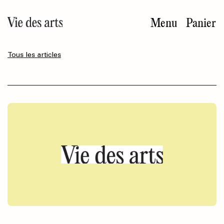
Aller
au
Menu
Panier
contenu
principal
Tous les articles