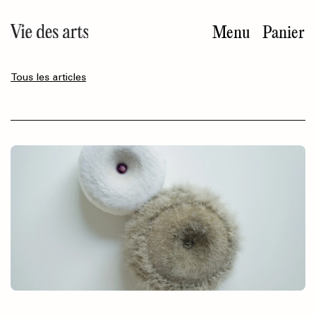
Aller
au
Menu
Panier
contenu
principal
Tous les articles