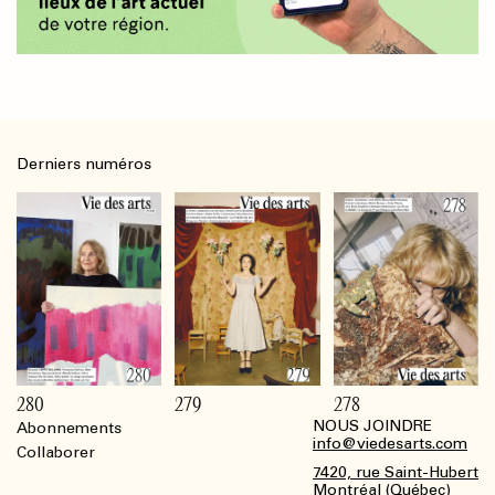
Derniers numéros
280
279
278
NOUS JOINDRE
Abonnements
Footer
info@viedesarts.com
Collaborer
7420, rue Saint-Hubert
Montréal (Québec)