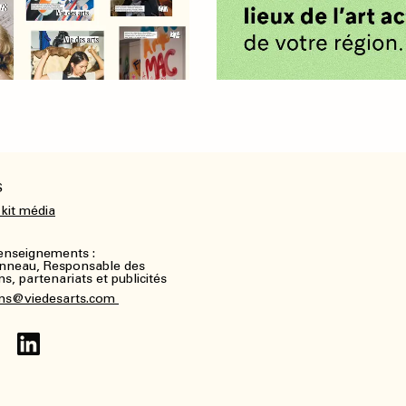
S
 kit média
renseignements :
nneau, Responsable des
, partenariats et publicités
ns@viedesarts.com