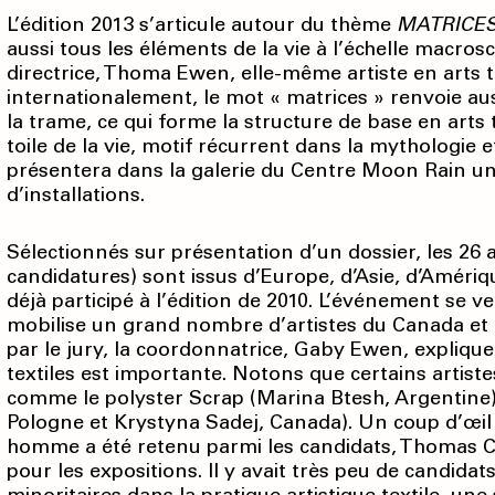
L’édition 2013 s’articule autour du thème
MATRICE
aussi tous les éléments de la vie à l’échelle macro
directrice, Thoma Ewen, elle-même artiste en arts 
internationalement, le mot « matrices » renvoie auss
la trame, ce qui forme la structure de base en arts 
toile de la vie, motif récurrent dans la mythologie et
présentera dans la galerie du Centre Moon Rain u
d’installations.
Sélectionnés sur présentation d’un dossier, les 26 a
candidatures) sont issus d’Europe, d’Asie, d’Améri
déjà participé à l’édition de 2010. L’événement se v
mobilise un grand nombre d’artistes du Canada et d’
par le jury, la coordonnatrice, Gaby Ewen, explique
textiles est importante. Notons que certains artiste
comme le polyster Scrap (Marina Btesh, Argentine)
Pologne et Krystyna Sadej, Canada). Un coup d’œil s
homme a été retenu parmi les candidats, Thomas C
pour les expositions. Il y avait très peu de candida