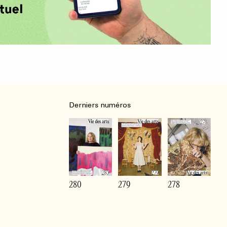
Derniers numéros
280
279
278