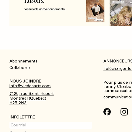
Abonnements
ANNONCEUR
Footer
Collaborer
Télécharger le
NOUS JOINDRE
Pour plus de 
info@viedesarts.com
Fanny Charbo
communications
7420, rue Saint-Hubert
communicatio
Montréal (Québec)
H2R 2N3
INFOLETTRE