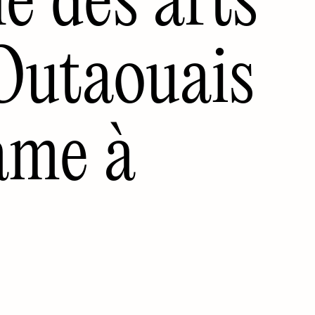
 Outaouais
ame à