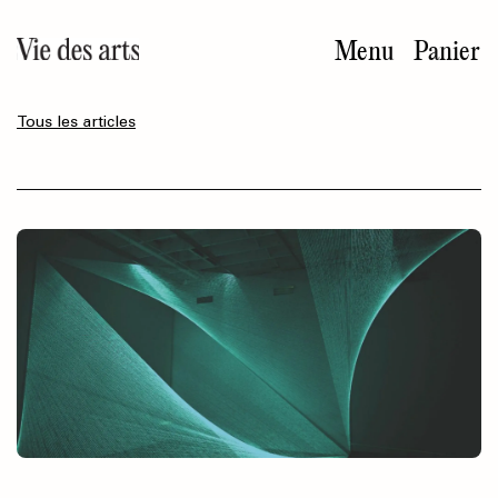
Aller
au
Menu
Panier
contenu
principal
Tous les articles