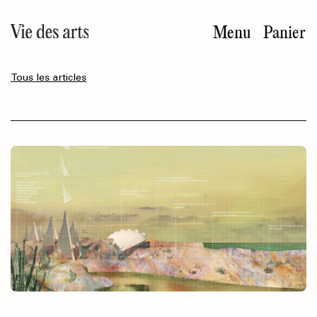
Aller
au
Menu
Panier
contenu
principal
Tous les articles