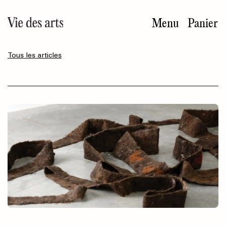
Aller
au
Menu
Panier
contenu
principal
Tous les articles