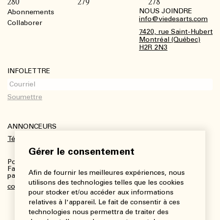
280
279
278
NOUS JOINDRE
Abonnements
Footer
info@viedesarts.com
Collaborer
7420, rue Saint-Hubert
Montréal (Québec)
H2R 2N3
INFOLETTRE
ANNONCEURS
Télécharger le kit média
Gérer le consentement
Pour plus de renseignements :
Fanny Charbonneau, Responsable des communications,
Afin de fournir les meilleures expériences, nous
partenariats et publicités
utilisons des technologies telles que les cookies
communications@viedesarts.com
pour stocker et/ou accéder aux informations
relatives à l'appareil. Le fait de consentir à ces
technologies nous permettra de traiter des