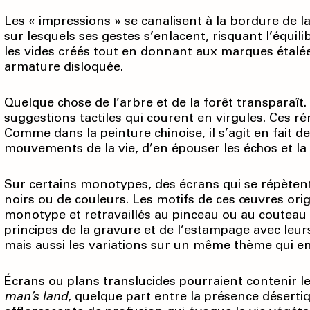
Les « impressions » se canalisent à la bordure de la 
sur lesquels ses gestes s’enlacent, risquant l’équil
les vides créés tout en donnant aux marques étalée
armature disloquée.
Quelque chose de l’arbre et de la forêt transparaît
suggestions tactiles qui courent en virgules. Ces r
Comme dans la peinture chinoise, il s’agit en fait d
mouvements de la vie, d’en épouser les échos et la
Sur certains monotypes, des écrans qui se répèten
noirs ou de couleurs. Les motifs de ces œuvres ori
monotype et retravaillés au pinceau ou au couteau à 
principes de la gravure et de l’estampage avec leurs
mais aussi les variations sur un même thème qui e
Écrans ou plans translucides pourraient contenir 
man’s l
and
, quelque part entre la présence déserti