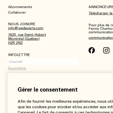
Abonnements
ANNONCEUR
Footer
Collaborer
Télécharger le
NOUS JOINDRE
Pour plus de 
info@viedesarts.com
Fanny Charbo
communications
7420, rue Saint-Hubert
communicatio
Montréal (Québec)
H2R 2N3
INFOLETTRE
Gérer le consentement
Afin de fournir les meilleures expériences, nous uti
que les cookies pour stocker et/ou accéder aux inf
l'appareil. Le fait de consentir à ces technologies