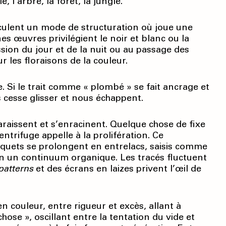
 l’arbre, la forêt, la jungle.
iculent un mode de structuration où joue une
nes œuvres privilégient le noir et blanc ou la
ssion du jour et de la nuit ou au passage des
r les floraisons de la couleur.
 Si le trait comme « plombé » se fait ancrage et
esse glisser et nous échappent.
paraissent et s’enracinent. Quelque chose de fixe
entrifuge appelle à la prolifération. Ce
quets se prolongent en entrelacs, saisis comme
elon un continuum organique. Les tracés fluctuent
patterns
et des écrans en laizes privent l’œil de
en couleur, entre rigueur et excès, allant à
hose », oscillant entre la tentation du vide et