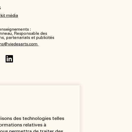
S
 kit média
renseignements :
nneau, Responsable des
, partenariats et publicités
ns@viedesarts.com
lisons des technologies telles
ormations relatives à
 nous permettra de traiter des