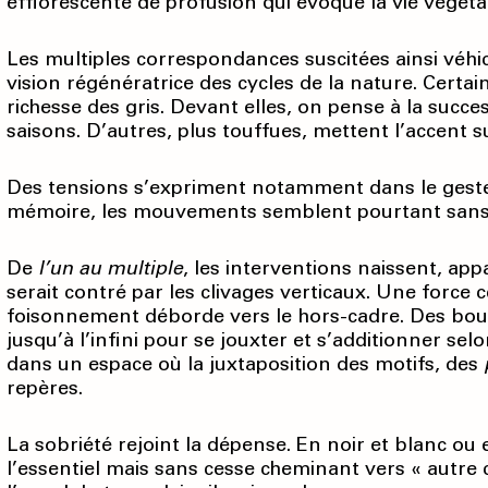
efflorescente de profusion qui évoque la vie végétale,
Les multiples correspondances suscitées ainsi véh
vision régénératrice des cycles de la nature. Certai
richesse des gris. Devant elles, on pense à la succe
saisons. D’autres, plus touffues, mettent l’accent su
Des tensions s’expriment notamment dans le geste.
mémoire, les mouvements semblent pourtant sans c
De
l’un au multiple
, les interventions naissent, ap
serait contré par les clivages verticaux. Une force c
foisonnement déborde vers le hors-cadre. Des bou
jusqu’à l’infini pour se jouxter et s’additionner s
dans un espace où la juxtaposition des motifs, des
repères.
La sobriété rejoint la dépense. En noir et blanc ou 
l’essentiel mais sans cesse cheminant vers « autre c