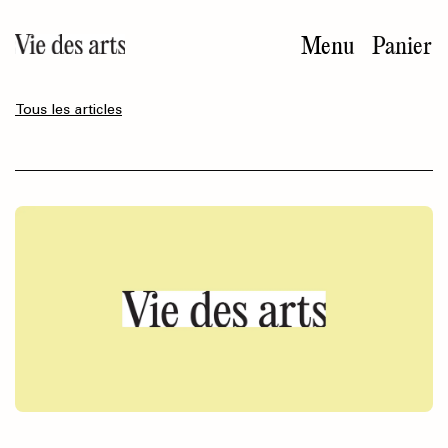
Aller
au
Menu
Panier
contenu
principal
Tous les articles