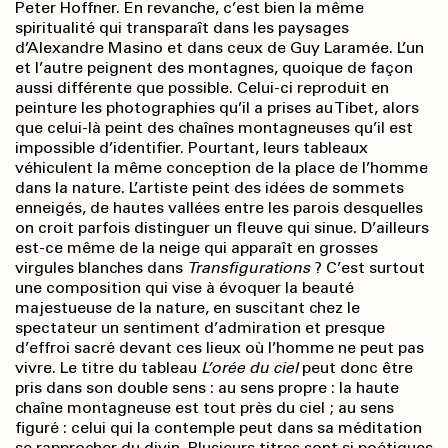
Peter Hoffner. En revanche, c’est bien la même
spiritualité qui transparaît dans les paysages
d’Alexandre Masino et dans ceux de Guy Laramée. L’un
et l’autre peignent des montagnes, quoique de façon
aussi différente que possible. Celui-ci reproduit en
peinture les photographies qu’il a prises au Tibet, alors
que celui-là peint des chaînes montagneuses qu’il est
impossible d’identifier. Pourtant, leurs tableaux
véhiculent la même conception de la place de l’homme
dans la nature. L’artiste peint des idées de sommets
enneigés, de hautes vallées entre les parois desquelles
on croit parfois distinguer un fleuve qui sinue. D’ailleurs
est-ce même de la neige qui apparaît en grosses
virgules blanches dans
Transfigurations
? C’est surtout
une composition qui vise à évoquer la beauté
majestueuse de la nature, en suscitant chez le
spectateur un sentiment d’admiration et presque
d’effroi sacré devant ces lieux où l’homme ne peut pas
vivre. Le titre du tableau
L’orée
du ciel
peut donc être
pris dans son double sens : au sens propre : la haute
chaîne montagneuse est tout près du ciel ; au sens
figuré : celui qui la contemple peut dans sa méditation
se rapprocher du divin. Plusieurs titres sont si poétiques