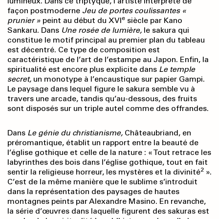
lumineux. Dans ce triptyque, l’artiste interprète de
façon postmoderne
Jeu de portes coulissantes «
e
prunier »
peint au début du XVI
siècle par Kano
Sankaru. Dans
Une rosée de lumière,
le sakura qui
constitue le motif principal au premier plan du tableau
est décentré. Ce type de composition est
caractéristique de l’art de l’estampe au Japon. Enfin, la
spiritualité est encore plus explicite dans
Le temple
secret,
un monotype à l’encaustique sur papier Gampi.
Le paysage dans lequel figure le sakura semble vu à
travers une arcade, tandis qu’au-dessous, des fruits
sont disposés sur un triple autel comme des offrandes.
Dans
Le génie du christianisme,
Châteaubriand, en
préromantique, établit un rapport entre la beauté de
l’église gothique et celle de la nature : « Tout retrace les
labyrinthes des bois dans l’église gothique, tout en fait
2
sentir la religieuse horreur, les mystères et la divinité
».
C’est de la même manière que le sublime s’introduit
dans la représentation des paysages de hautes
montagnes peints par Alexandre Masino. En revanche,
la série d’œuvres dans laquelle figurent des sakuras est