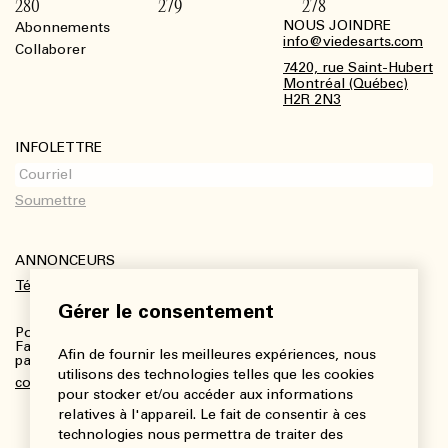
280
279
278
NOUS JOINDRE
Abonnements
Footer
info@viedesarts.com
Collaborer
7420, rue Saint-Hubert
Montréal (Québec)
H2R 2N3
INFOLETTRE
ANNONCEURS
Télécharger le kit média
Gérer le consentement
Pour plus de renseignements :
Fanny Charbonneau, Responsable des communications,
Afin de fournir les meilleures expériences, nous
partenariats et publicités
utilisons des technologies telles que les cookies
communications@viedesarts.com
pour stocker et/ou accéder aux informations
relatives à l'appareil. Le fait de consentir à ces
technologies nous permettra de traiter des