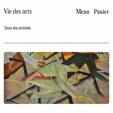
Aller
au
Menu
Panier
contenu
principal
Tous les articles