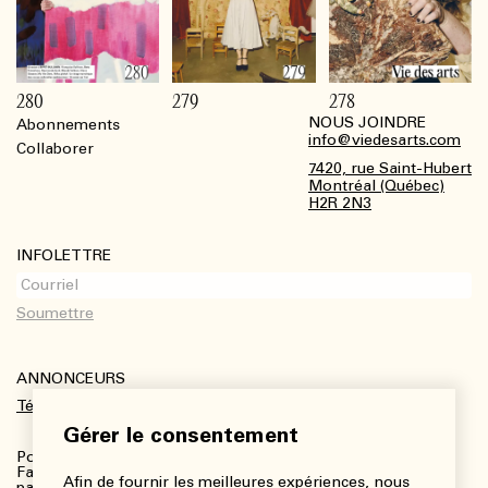
280
279
278
NOUS JOINDRE
Abonnements
Footer
info@viedesarts.com
Collaborer
7420, rue Saint-Hubert
Montréal (Québec)
H2R 2N3
INFOLETTRE
ANNONCEURS
Télécharger le kit média
Gérer le consentement
Pour plus de renseignements :
Fanny Charbonneau, Responsable des communications,
Afin de fournir les meilleures expériences, nous
partenariats et publicités