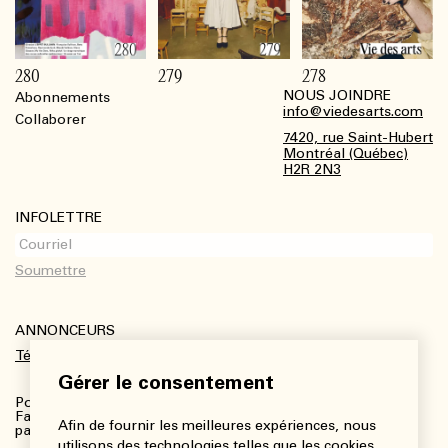
280
279
278
NOUS JOINDRE
Abonnements
Footer
info@viedesarts.com
Collaborer
7420, rue Saint-Hubert
Montréal (Québec)
H2R 2N3
INFOLETTRE
ANNONCEURS
Télécharger le kit média
Gérer le consentement
Pour plus de renseignements :
Fanny Charbonneau, Responsable des communications,
Afin de fournir les meilleures expériences, nous
partenariats et publicités
utilisons des technologies telles que les cookies