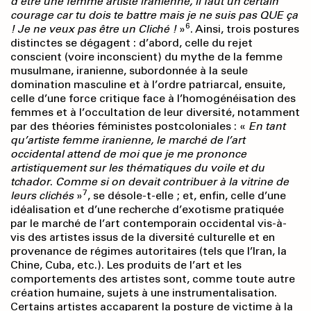
d’être une femme artiste iranienne, il faut un certain
courage car tu dois te battre mais je ne suis pas QUE ça
6
! Je ne veux pas être un Cliché !
»
. Ainsi, trois postures
distinctes se dégagent : d’abord, celle du rejet
conscient (voire inconscient) du mythe de la femme
musulmane, iranienne, subordonnée à la seule
domination masculine et à l’ordre patriarcal, ensuite,
celle d’une force critique face à l’homogénéisation des
femmes et à l’occultation de leur diversité, notamment
par des théories féministes postcoloniales : «
En tant
qu’artiste femme iranienne, le marché de l’art
occidental attend de moi que je me prononce
artistiquement sur les thématiques du voile et du
tchador
.
Comme si on devait contribuer à la vitrine de
7
leurs
clichés
»
, se désole-t-elle ; et, enfin, celle d’une
idéalisation et d’une recherche d’exotisme pratiquée
par le marché de l’art contemporain occidental vis-à-
vis des artistes issus de la diversité culturelle et en
provenance de régimes autoritaires (tels que l’Iran, la
Chine, Cuba, etc.). Les produits de l’art et les
comportements des artistes sont, comme toute autre
création humaine, sujets à une instrumentalisation.
Certains artistes accaparent la posture de victime à la