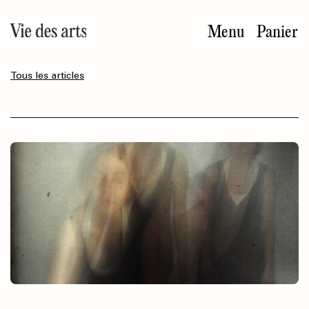
Aller
au
Menu
Panier
contenu
principal
Tous les articles