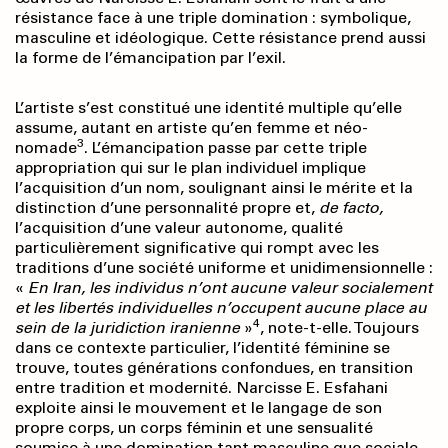
résistance face à une triple domination : symbolique,
masculine et idéologique. Cette résistance prend aussi
la forme de l’émancipation par l’exil.
L’artiste s’est constitué une identité multiple qu’elle
assume, autant en artiste qu’en femme et néo-
3
nomade
. L’émancipation passe par cette triple
appropriation qui sur le plan individuel implique
l’acquisition d’un nom, soulignant ainsi le mérite et la
distinction d’une personnalité propre et,
de facto,
l’acquisition d’une valeur autonome, qualité
particulièrement significative qui rompt avec les
traditions d’une société uniforme et unidimensionnelle :
«
En Iran, les individus
n’ont aucune valeur socialement
et les libertés indi
viduelles n’occupent aucune place au
4
sein de la
juridiction iranienne
»
, note-t-elle. Toujours
dans ce contexte particulier, l’identité féminine se
trouve, toutes générations confondues, en transition
entre tradition et modernité. Narcisse E. Esfahani
exploite ainsi le mouvement et le langage de son
propre corps, un corps féminin et une sensualité
soumise à une domination tant masculine que sociale