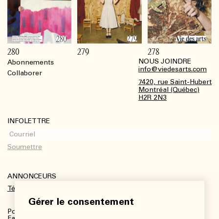
280
279
278
NOUS JOINDRE
Abonnements
Footer
info@viedesarts.com
Collaborer
7420, rue Saint-Hubert
Montréal (Québec)
H2R 2N3
INFOLETTRE
ANNONCEURS
Télécharger le kit média
Gérer le consentement
Pour plus de renseignements :
Fanny Charbonneau, Responsable des communications,