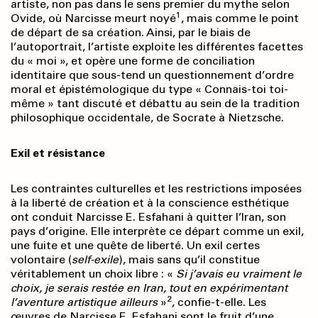
artiste, non pas dans le sens premier du mythe selon
1
Ovide, où Narcisse meurt noyé
, mais comme le point
de départ de sa création. Ainsi, par le biais de
l’autoportrait, l’artiste exploite les différentes facettes
du « moi », et opère une forme de conciliation
identitaire que sous-tend un questionnement d’ordre
moral et épistémologique du type « Connais-toi toi-
même » tant discuté et débattu au sein de la tradition
philosophique occidentale, de Socrate à Nietzsche.
Exil et résistance
Les contraintes culturelles et les restrictions imposées
à la liberté de création et à la conscience esthétique
ont conduit Narcisse E. Esfahani à quitter l’Iran, son
pays d’origine. Elle interprète ce départ comme un exil,
une fuite et une quête de liberté. Un exil certes
volontaire (
self-exile
), mais sans qu’il constitue
véritablement un choix libre : «
Si j’avais eu vraiment le
choix, je serais restée en Iran, tout en expérimentant
2
l’aventure artistique ailleurs
»
, confie-t-elle. Les
œuvres de Narcisse E. Esfahani sont le fruit d’une