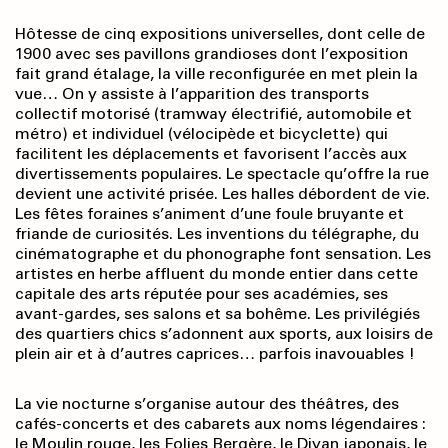
Hôtesse de cinq expositions universelles, dont celle de
1900 avec ses pavillons grandioses dont l’exposition
fait grand étalage, la ville reconfigurée en met plein la
vue… On y assiste à l’apparition des transports
collectif motorisé (tramway électrifié, automobile et
métro) et individuel (vélocipède et bicyclette) qui
facilitent les déplacements et favorisent l’accès aux
divertis­sements populaires. Le spectacle qu’offre la rue
devient une activité prisée. Les halles débordent de vie.
Les fêtes foraines s’animent d’une foule bruyante et
friande de curiosités. Les inventions du télégraphe, du
cinématographe et du phonographe font sensation. Les
artistes en herbe affluent du monde entier dans cette
capitale des arts réputée pour ses académies, ses
avant-gardes, ses salons et sa bohême. Les privilégiés
des quartiers chics s’adonnent aux sports, aux loisirs de
plein air et à d’autres caprices… parfois inavouables !
La vie nocturne s’organise autour des théâtres, des
cafés-concerts et des cabarets aux noms légendaires :
le Moulin rouge, les Folies Bergère, le Divan japonais, le