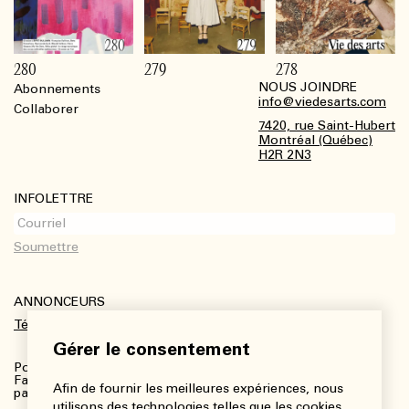
280
279
278
NOUS JOINDRE
Abonnements
Footer
info@viedesarts.com
Collaborer
7420, rue Saint-Hubert
Montréal (Québec)
H2R 2N3
INFOLETTRE
ANNONCEURS
Télécharger le kit média
Gérer le consentement
Pour plus de renseignements :
Fanny Charbonneau, Responsable des communications,
Afin de fournir les meilleures expériences, nous
partenariats et publicités
utilisons des technologies telles que les cookies