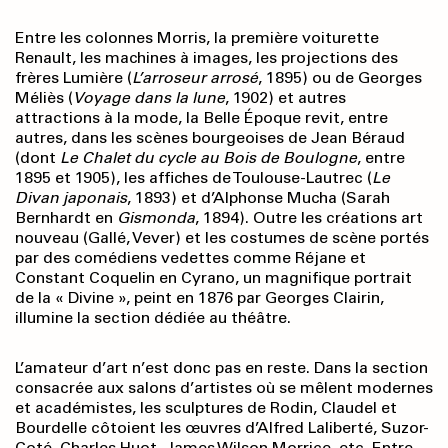
Entre les colonnes Morris, la première voiturette
Renault, les machines à images, les projections des
frères Lumière (
L’arroseur arrosé
, 1895) ou de Georges
Méliès (
Voyage dans la lune
, 1902) et autres
attractions à la mode, la Belle Époque revit, entre
autres, dans les scènes bourgeoises de Jean Béraud
(dont
Le Chalet du cycle au Bois de Boulogne
, entre
1895 et 1905), les affiches de Toulouse-Lautrec (
Le
Divan
japonais
, 1893) et d’Alphonse Mucha (Sarah
Bernhardt en
Gismonda
, 1894). Outre les créations art
nouveau (Gallé, Vever) et les costumes de scène portés
par des comédiens vedettes comme Réjane et
Constant Coquelin en Cyrano, un magnifique portrait
de la « Divine », peint en 1876 par Georges Clairin,
illumine la section dédiée au théâtre.
L’amateur d’art n’est donc pas en reste. Dans la section
consacrée aux salons d’artistes où se mêlent modernes
et académistes, les sculptures de Rodin, Claudel et
Bourdelle côtoient les œuvres d’Alfred Laliberté, Suzor-
Coté, Charles Huot, James Wilson Morrice, etc. Entre