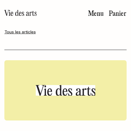
Aller
au
Menu
Panier
contenu
principal
Tous les articles