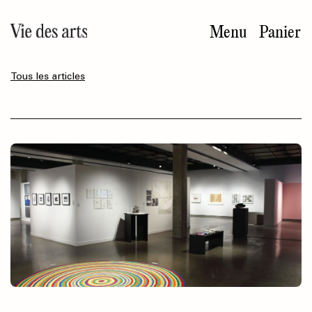
Aller
au
Menu
Panier
contenu
principal
Tous les articles