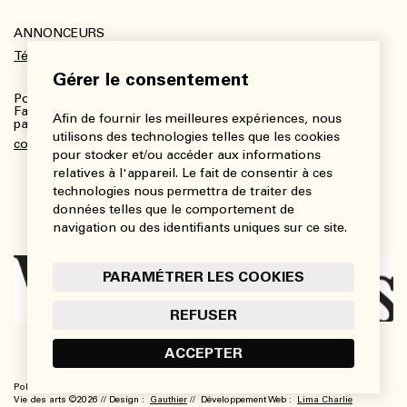
ANNONCEURS
Télécharger le kit média
Gérer le consentement
Pour plus de renseignements :
Fanny Charbonneau, Responsable des communications,
Afin de fournir les meilleures expériences, nous
partenariats et publicités
utilisons des technologies telles que les cookies
communications@viedesarts.com
pour stocker et/ou accéder aux informations
relatives à l'appareil. Le fait de consentir à ces
technologies nous permettra de traiter des
données telles que le comportement de
navigation ou des identifiants uniques sur ce site.
PARAMÉTRER LES COOKIES
REFUSER
ACCEPTER
Politique de confidentialité
Conditions d’utilisation
Paramétrer les cookies
Vie des arts ©2026 // Design :
Gauthier
// Développement Web :
Lima Charlie