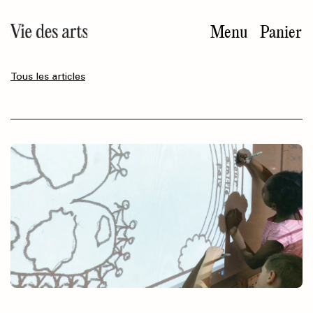
Aller
au
Menu
Panier
contenu
principal
Tous les articles