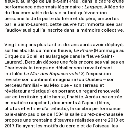
fleuve, au large de Baie-Saint-Paul, dans le cadre d’une
performance désormais légendaire :
Largage
. Allégorie
du flux immuable de la vie autant qu’évocation
personnelle de la perte du frère et du père, emportés
par le Saint-Laurent, cette œuvre fut immortalisée par
l’audiovisuel qui l’a inscrite dans la mémoire collective.
Vingt-cinq ans plus tard et dix ans après avoir déployé,
sur les abords du même fleuve,
Le Phare
(Hommage au
Cirque du Soleil et au largage dans le fleuve Saint-
Laurent), Derouin dépose une fois encore ses valises en
Charlevoix le temps de déballer son travail récent.
Intitulée
Le Mur des Rapaces volet 3
, l’exposition
revisite son continent imaginaire (du Québec – son
berceau familial – au Mexique – son terreau et
révélateur artistique) en portant un regard renouvelé
sur ce territoire qui le hante, l’habite. Après une entrée
en matière rappelant, documents à l’appui (films,
photos et vitrine d’artefacts), la célèbre performance
baie-saint-pauloise de 1994 la salle du rez-de-chaussée
propose une trentaine d’œuvres réalisées entre 2013 et
2017. Relayant les motifs du cercle et de l’oiseau, les