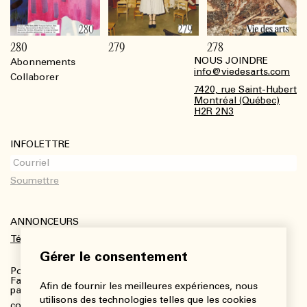
280
279
278
NOUS JOINDRE
Abonnements
Footer
info@viedesarts.com
Collaborer
7420, rue Saint-Hubert
Montréal (Québec)
H2R 2N3
INFOLETTRE
ANNONCEURS
Télécharger le kit média
Gérer le consentement
Pour plus de renseignements :
Fanny Charbonneau, Responsable des communications,
Afin de fournir les meilleures expériences, nous
partenariats et publicités
utilisons des technologies telles que les cookies
communications@viedesarts.com