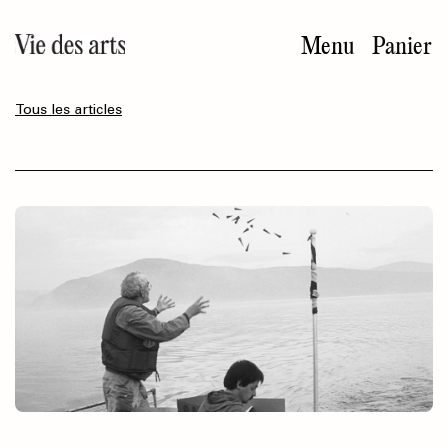
Aller
au
Menu
Panier
contenu
principal
Tous les articles