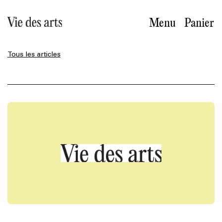
Aller
au
Menu
Panier
contenu
principal
Tous les articles