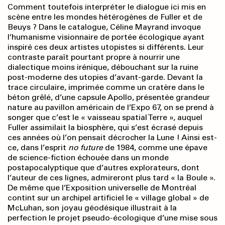
Comment toutefois interpréter le dialogue ici mis en
scène entre les mondes hétérogènes de Fuller et de
Beuys ? Dans le catalogue, Céline Mayrand invoque
l’humanisme visionnaire de portée écologique ayant
inspiré ces deux artistes utopistes si différents. Leur
contraste paraît pourtant propre à nourrir une
dialectique moins irénique, débouchant sur la ruine
post-moderne des utopies d’avant-garde. Devant la
trace circulaire, imprimée comme un cratère dans le
béton grêlé, d’une capsule Apollo, présentée grandeur
nature au pavillon américain de l’Expo 67, on se prend à
songer que c’est le « vaisseau spatial Terre », auquel
Fuller assimilait la biosphère, qui s’est écrasé depuis
ces années où l’on pensait décrocher la Lune ! Ainsi est-
ce, dans l’esprit
no future
de 1984, comme une épave
de science-fiction échouée dans un monde
postapocalyptique que d’autres explorateurs, dont
l’auteur de ces lignes, admireront plus tard « la Boule ».
De même que l’Exposition universelle de Montréal
contint sur un archipel artificiel le « village global » de
McLuhan, son joyau géodésique illustrait à la
perfection le projet pseudo-écologique d’une mise sous