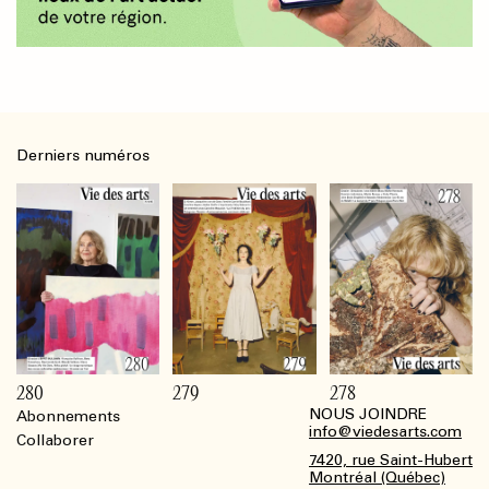
Derniers numéros
280
279
278
NOUS JOINDRE
Abonnements
Footer
info@viedesarts.com
Collaborer
7420, rue Saint-Hubert
Montréal (Québec)