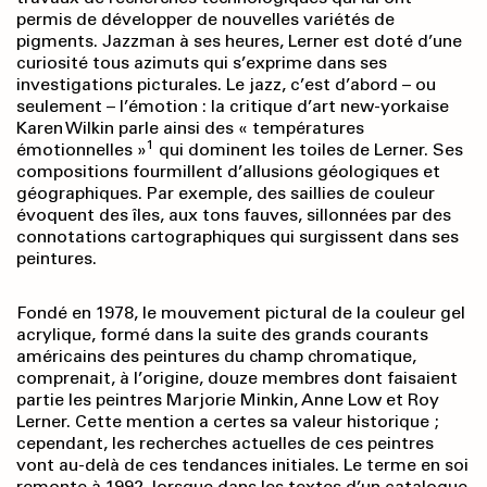
permis de développer de nouvelles variétés de
pigments. Jazzman à ses heures, Lerner est doté d’une
curiosité tous azimuts qui s’exprime dans ses
investigations picturales. Le jazz, c’est d’abord – ou
seulement – l’émotion : la critique d’art new-yorkaise
Karen Wilkin parle ainsi des « températures
1
émotionnelles »
qui dominent les toiles de Lerner. Ses
compositions fourmillent d’allusions géologiques et
géographiques. Par exemple, des saillies de couleur
évoquent des îles, aux tons fauves, sillonnées par des
conno­tations cartographiques qui surgissent dans ses
peintures.
Fondé en 1978, le mouvement pictural de la couleur gel
acrylique, formé dans la suite des grands courants
américains des peintures du champ chromatique,
comprenait, à l’origine, douze membres dont faisaient
partie les peintres Marjorie Minkin, Anne Low et Roy
Lerner. Cette mention a certes sa valeur historique ;
cependant, les recherches actuelles de ces peintres
vont au-delà de ces tendances initiales. Le terme en soi
remonte à 1992, lorsque dans les textes d’un catalogue