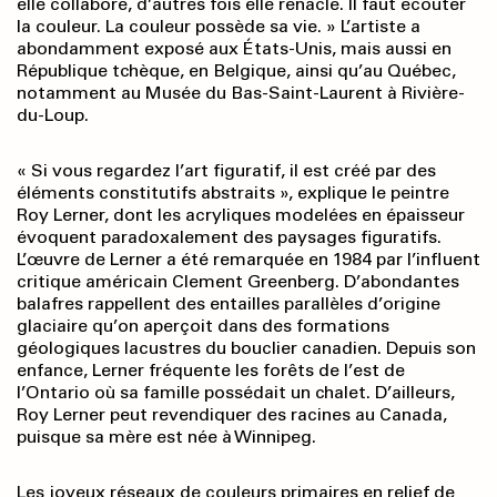
elle collabore, d’autres fois elle renâcle. Il faut écouter
la couleur. La couleur possède sa vie. » L’artiste a
abondamment exposé aux États-Unis, mais aussi en
République tchèque, en Belgique, ainsi qu’au Québec,
notamment au Musée du Bas-Saint-Laurent à Rivière-
du-Loup.
« Si vous regardez l’art figuratif, il est créé par des
éléments constitutifs abstraits », explique le peintre
Roy Lerner, dont les acryliques modelées en épaisseur
évoquent paradoxalement des paysages figuratifs.
L’œuvre de Lerner a été remarquée en 1984 par l’influent
critique américain Clement Greenberg. D’abondantes
balafres rappellent des entailles parallèles d’origine
glaciaire qu’on aperçoit dans des formations
géologiques lacustres du bouclier canadien. Depuis son
enfance, Lerner fréquente les forêts de l’est de
l’Ontario où sa famille possédait un chalet. D’ailleurs,
Roy Lerner peut revendiquer des racines au Canada,
puisque sa mère est née à Winnipeg.
Les joyeux réseaux de couleurs primaires en relief de