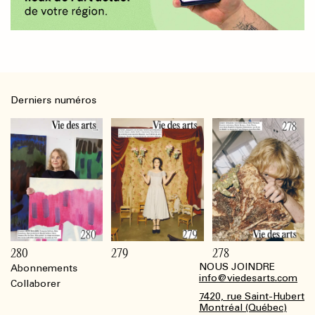
Derniers numéros
280
279
278
NOUS JOINDRE
Abonnements
Footer
info@viedesarts.com
Collaborer
7420, rue Saint-Hubert
Montréal (Québec)