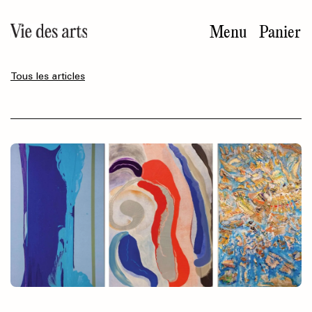
Aller
au
Menu
Panier
contenu
principal
Tous les articles