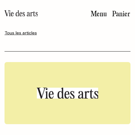
Aller
au
Menu
Panier
contenu
principal
Tous les articles