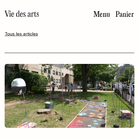
Aller
au
Menu
Panier
contenu
principal
Tous les articles