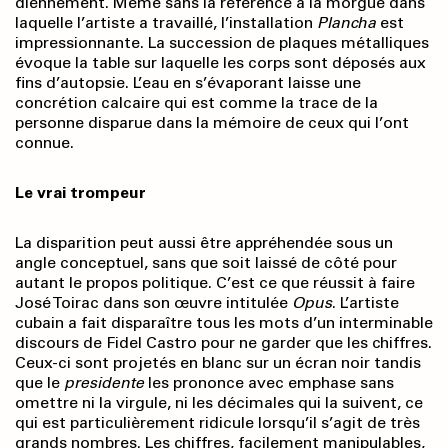
diennement. Même sans la référence à la morgue dans
laquelle l’artiste a travaillé, l’installation
Plancha
est
impressionnante. La succession de plaques métalliques
évoque la table sur laquelle les corps sont déposés aux
fins d’autopsie. L’eau en s’évaporant laisse une
concrétion calcaire qui est comme la trace de la
personne disparue dans la mémoire de ceux qui l’ont
connue.
Le vrai trompeur
La disparition peut aussi être appréhendée sous un
angle conceptuel, sans que soit laissé de côté pour
autant le propos politique. C’est ce que réussit à faire
José Toirac dans son œuvre intitulée
Opus
. L’artiste
cubain a fait disparaître tous les mots d’un interminable
discours de Fidel Castro pour ne garder que les chiffres.
Ceux-ci sont projetés en blanc sur un écran noir tandis
que le
presidente
les prononce avec emphase sans
omettre ni la virgule, ni les décimales qui la suivent, ce
qui est particulièrement ridicule lorsqu’il s’agit de très
grands nombres. Les chiffres, facilement manipulables,