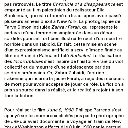
pas retrouvés. Le titre
Chronicle of a disappearance
est
emprunté au film palestinien du réalisateur Elia
Souleiman, qui est retourné en Israël après avoir passé
plusieurs années d’exil à New York. La photographie de
Taryn Simon intitulée
Zahra /­
Farah,
qui représente le
cadavre d’une femme ensanglantée dans un décor
sordide, pourrait fort bien illustrer le récit d’un meurtre
horrible dans un tabloïd. En fait, cette mise en scène
d’un expressionnisme artificiel a servi d’image finale au
film de Brian de Palma intitulé
Redacted
. Le réalisateur
des
Incorruptibles
s’est inspiré de l’histoire vraie du viol
collectif et du meurtre d’une adolescente par des
soldats américains. Or, Zahra Zubaidi, l’actrice
irakienne qui incarne la jeune Farah, a reçu des menaces
de mort pour avoir accepté de jouer ce rôle. La fiction a
pris sa source dans la réalité, et la réalité a rejoint à son
tour la fiction.
Pour réaliser le film
June
8,
1968
, Philippe Parreno s’est
appuyé sur les nombreux clichés pris par le photographe
de
Life
qui avait documenté le voyage en train de New
York à Washington effectué le 8 juin 1968 par le cercueil