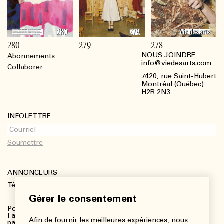
280
279
278
NOUS JOINDRE
Abonnements
Footer
info@viedesarts.com
Collaborer
7420, rue Saint-Hubert
Montréal (Québec)
H2R 2N3
INFOLETTRE
ANNONCEURS
Télécharger le kit média
Gérer le consentement
Pour plus de renseignements :
Fanny Charbonneau, Responsable des communications,
Afin de fournir les meilleures expériences, nous
partenariats et publicités