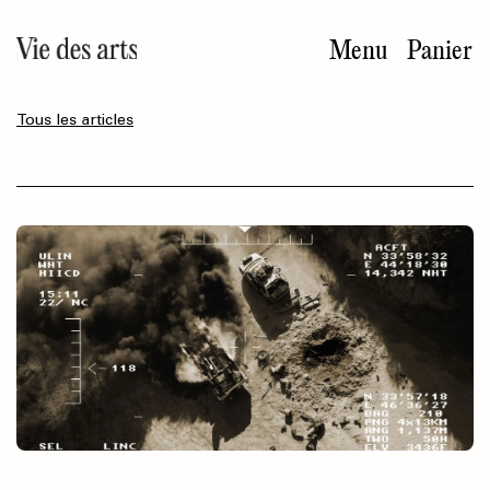
Aller
au
Menu
Panier
contenu
principal
Tous les articles