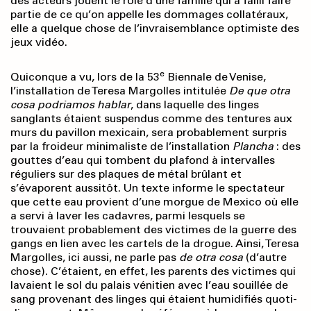
des acteurs jouent le rôle d’une famille qui a failli faire
partie de ce qu’on appelle les dommages collatéraux,
elle a quelque chose de l’invraisemblance optimiste des
jeux vidéo.
e
Quiconque a vu, lors de la 53
Biennale de Venise,
l’installation de Teresa Margolles intitulée
De que otra
cosa podriamos hablar
, dans laquelle des linges
sanglants étaient suspendus comme des tentures aux
murs du pavillon mexicain, sera probablement surpris
par la froideur minimaliste de l’installation
Plancha
: des
gouttes d’eau qui tombent du plafond à intervalles
réguliers sur des plaques de métal brûlant et
s’évaporent aussitôt. Un texte informe le spectateur
que cette eau provient d’une morgue de Mexico où elle
a servi à laver les cadavres, parmi lesquels se
trouvaient probablement des victimes de la guerre des
gangs en lien avec les cartels de la drogue. Ainsi, Teresa
Margolles, ici aussi, ne parle pas
de
otra
cosa
(d’autre
chose). C’étaient, en effet, les parents des victimes qui
lavaient le sol du palais vénitien avec l’eau souillée de
sang provenant des linges qui étaient humidifiés quoti­