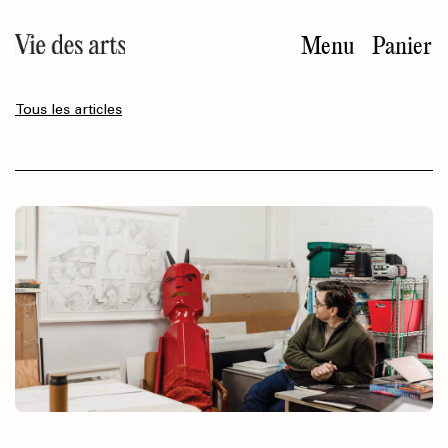
Aller
au
Menu
Panier
contenu
principal
Tous les articles